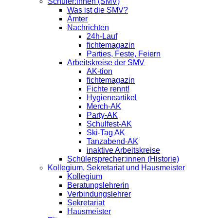
Schüler:innen (SMV)
Was ist die SMV?
Ämter
Nachrichten
24h-Lauf
fichtemagazin
Parties, Feste, Feiern
Arbeitskreise der SMV
AK-tion
fichtemagazin
Fichte rennt!
Hygieneartikel
Merch-AK
Party-AK
Schulfest-AK
Ski-Tag AK
Tanzabend-AK
inaktive Arbeitskreise
Schülersprecher:innen (Historie)
Kollegium, Sekretariat und Hausmeister
Kollegium
Beratungslehrerin
Verbindungslehrer
Sekretariat
Hausmeister