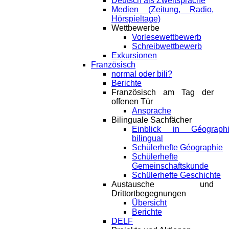
Deutsch als Zweitsprache
Medien (Zeitung, Radio,
Hörspieltage)
Wettbewerbe
Vorlesewettbewerb
Schreibwettbewerb
Exkursionen
Französisch
normal oder bili?
Berichte
Französisch am Tag der
offenen Tür
Ansprache
Bilinguale Sachfächer
Einblick in Géograph
bilingual
Schülerhefte Géographie
Schülerhefte
Gemeinschaftskunde
Schülerhefte Geschichte
Austausche und
Drittortbegegnungen
Übersicht
Berichte
DELF