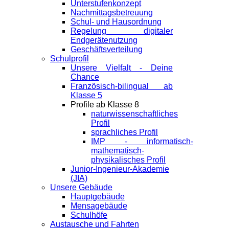
Unterstufenkonzept
Nachmittagsbetreuung
Schul- und Hausordnung
Regelung digitaler
Endgeräte­nutzung
Geschäftsverteilung
Schulprofil
Unsere Vielfalt - Deine
Chance
Französisch-bilingual ab
Klasse 5
Profile ab Klasse 8
naturwissenschaftliches
Profil
sprachliches Profil
IMP - informatisch-
mathematisch-
physikalisches Profil
Junior-Ingenieur-Akademie
(JIA)
Unsere Gebäude
Hauptgebäude
Mensagebäude
Schulhöfe
Austausche und Fahrten