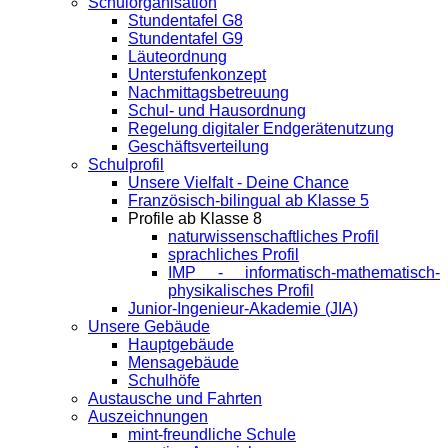
Schulorganisation
Stundentafel G8
Stundentafel G9
Läuteordnung
Unterstufenkonzept
Nachmittagsbetreuung
Schul- und Hausordnung
Regelung digitaler Endgeräte­nutzung
Geschäftsverteilung
Schulprofil
Unsere Vielfalt - Deine Chance
Französisch-bilingual ab Klasse 5
Profile ab Klasse 8
naturwissenschaftliches Profil
sprachliches Profil
IMP - informatisch-mathematisch-
physikalisches Profil
Junior-Ingenieur-Akademie (JIA)
Unsere Gebäude
Hauptgebäude
Mensagebäude
Schulhöfe
Austausche und Fahrten
Auszeichnungen
mint-freundliche Schule