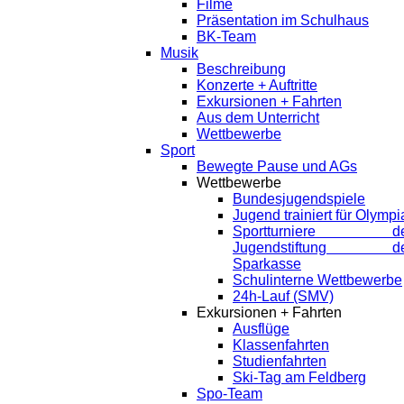
Filme
Präsentation im Schulhaus
BK-Team
Musik
Beschreibung
Konzerte + Auftritte
Exkursionen + Fahrten
Aus dem Unterricht
Wettbewerbe
Sport
Bewegte Pause und AGs
Wettbewerbe
Bundesjugendspiele
Jugend trainiert für Olympi
Sportturniere de
Jugendstiftung de
Sparkasse
Schulinterne Wettbewerbe
24h-Lauf (SMV)
Exkursionen + Fahrten
Ausflüge
Klassenfahrten
Studienfahrten
Ski-Tag am Feldberg
Spo-Team