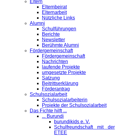
Eltern
Elternbeirat
Elternarbeit
Nützliche Links
Alumni
Schulführungen
Berichte
Newsletter
Berühmte Alumni
Förder­gemeinschaft
Fördergemeinschaft
Nachrichten
laufende Projekte
umgesetzte Projekte
Satzung
Beitrittserklärung
Förderantrag
Schul­sozialarbeit
Schulsozialarbeiterin
Projekte der Schulsozialarbeit
Das Fichte hilft ...
... Burundi
burundikids e. V.
Schulfreundschaft mit der
ETEE