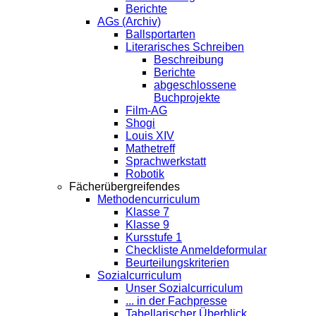
Berichte
AGs (Archiv)
Ballsportarten
Literarisches Schreiben
Beschreibung
Berichte
abgeschlossene
Buchprojekte
Film-AG
Shogi
Louis XIV
Mathetreff
Sprachwerkstatt
Robotik
Fächerübergreifendes
Methodencurriculum
Klasse 7
Klasse 9
Kursstufe 1
Checkliste Anmeldeformular
Beurteilungskriterien
Sozialcurriculum
Unser Sozialcurriculum
... in der Fachpresse
Tabellarischer Überblick