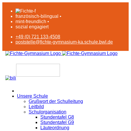
französisch-bilingual •
mint-freundlich •
sozial engagiert
+49 (0) 721 133-4508
poststelle@fichte-gymnasium-ka.schule.bwl.de
Unsere Schule
Grußwort der Schulleitung
Leitbild
Schulorganisation
Stundentafel G8
Stundentafel G9
Läuteordnung