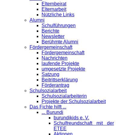
Elternbeirat
Elternarbeit
Nützliche Links
Alumni
Schulführungen
Berichte
Newsletter
Berühmte Alumni
Förder­gemeinschaft
Fördergemeinschaft
Nachrichten
laufende Projekte
umgesetzte Projekte
Satzung
Beitrittserklärung
Förderantrag
Schul­sozialarbeit
Schulsozialarbeiterin
Projekte der Schulsozialarbeit
Das Fichte hilft ...
... Burundi
burundikids e. V.
Schulfreundschaft mit der
ETEE
Aktionen