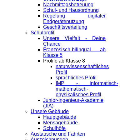
Nachmittagsbetreuung
Schul- und Hausordnung
Regelung digitaler
Endgeräte­nutzung
Geschäftsverteilung
Schulprofil
Unsere Vielfalt - Deine
Chance
Französisch-bilingual ab
Klasse 5
Profile ab Klasse 8
naturwissenschaftliches
Profil
sprachliches Profil
IMP - informatisch-
mathematisch-
physikalisches Profil
Junior-Ingenieur-Akademie
(JIA)
Unsere Gebäude
Hauptgebäude
Mensagebäude
Schulhöfe
Austausche und Fahrten
Auszeichnungen