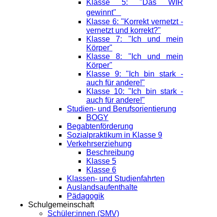
Klasse 5: "Das WIR
gewinnt"
Klasse 6: "Korrekt vernetzt -
vernetzt und korrekt?"
Klasse 7: "Ich und mein
Körper"
Klasse 8: "Ich und mein
Körper"
Klasse 9: "Ich bin stark -
auch für andere!"
Klasse 10: "Ich bin stark -
auch für andere!"
Studien- und Berufsorientierung
BOGY
Begabtenförderung
Sozialpraktikum in Klasse 9
Verkehrserziehung
Beschreibung
Klasse 5
Klasse 6
Klassen- und Studienfahrten
Auslandsaufenthalte
Pädagogik
Schulgemeinschaft
Schüler:innen (SMV)