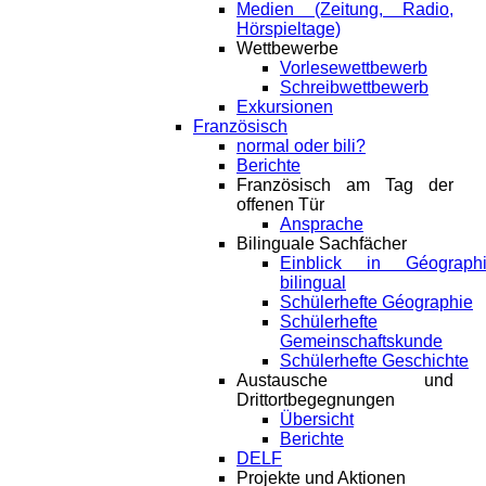
Medien (Zeitung, Radio,
Hörspieltage)
Wettbewerbe
Vorlesewettbewerb
Schreibwettbewerb
Exkursionen
Französisch
normal oder bili?
Berichte
Französisch am Tag der
offenen Tür
Ansprache
Bilinguale Sachfächer
Einblick in Géograph
bilingual
Schülerhefte Géographie
Schülerhefte
Gemeinschaftskunde
Schülerhefte Geschichte
Austausche und
Drittortbegegnungen
Übersicht
Berichte
DELF
Projekte und Aktionen