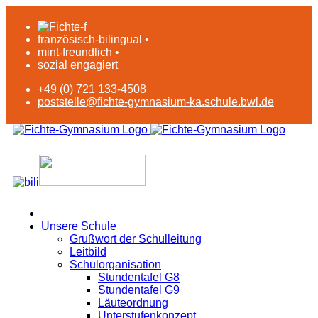
französisch-bilingual •
mint-freundlich •
sozial engagiert
+49 (0) 721 133-4508
poststelle@fichte-gymnasium-ka.schule.bwl.de
Unsere Schule
Grußwort der Schulleitung
Leitbild
Schulorganisation
Stundentafel G8
Stundentafel G9
Läuteordnung
Unterstufenkonzept