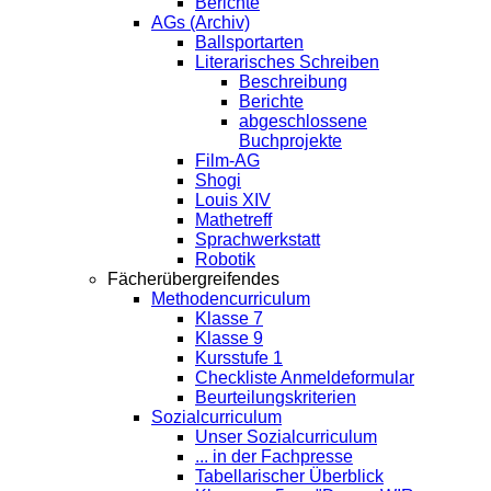
Berichte
AGs (Archiv)
Ballsportarten
Literarisches Schreiben
Beschreibung
Berichte
abgeschlossene
Buchprojekte
Film-AG
Shogi
Louis XIV
Mathetreff
Sprachwerkstatt
Robotik
Fächerübergreifendes
Methodencurriculum
Klasse 7
Klasse 9
Kursstufe 1
Checkliste Anmeldeformular
Beurteilungskriterien
Sozialcurriculum
Unser Sozialcurriculum
... in der Fachpresse
Tabellarischer Überblick