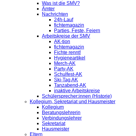
Was ist die SMV?
Ämter
Nachrichten
24h-Lauf
fichtemagazin
Parties, Feste, Feiern
Arbeitskreise der SMV
AK-tion
fichtemagazin
Fichte rennt!
Hygieneartikel
Merch-AK
Party-AK
Schulfest-AK
Ski-Tag AK
Tanzabend-AK
inaktive Arbeitskreise
Schülersprecher:innen (Historie)
Kollegium, Sekretariat und Hausmeister
Kollegium
Beratungslehrerin
Verbindungslehrer
Sekretariat
Hausmeister
Eltern