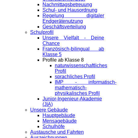
Nachmittagsbetreuung
Schul- und Hausordnung
Regelung digitaler
Endgeräte­nutzung
Geschäftsverteilung
Schulprofil
Unsere Vielfalt - Deine
Chance
Französisch-bilingual ab
Klasse 5
Profile ab Klasse 8
naturwissenschaftliches
Profil
sprachliches Profil
IMP - informatisch-
mathematisch-
physikalisches Profil
Junior-Ingenieur-Akademie
(JIA)
Unsere Gebäude
Hauptgebäude
Mensagebäude
Schulhöfe
Austausche und Fahrten
Auszeichnungen