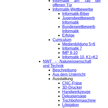
Informatik am Tag der
offenen Tür
Informatik-Wettbewerbe
Informatik-Biber
Jugendwettbewerb
Informatik
Bundeswettbewerb
Informatik
Erfolge
Curriculum
Medienbildung 5+6
Informatik 7
IMP 8-10
Informatik 10, K1+K2
NWT - Naturwissenschaft
und Technik
Beschreibung
Aus dem Unterricht
Ausstattung
CNC-Fräse
3D-Drucker
Handwerkzeuge
Dekupiersäge
Tischbohrmaschine
Lötstation