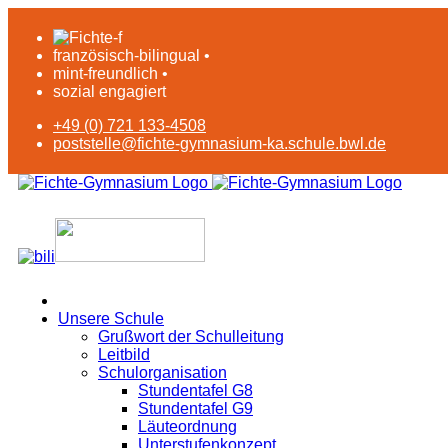
französisch-bilingual •
mint-freundlich •
sozial engagiert
+49 (0) 721 133-4508
poststelle@fichte-gymnasium-ka.schule.bwl.de
Unsere Schule
Grußwort der Schulleitung
Leitbild
Schulorganisation
Stundentafel G8
Stundentafel G9
Läuteordnung
Unterstufenkonzept