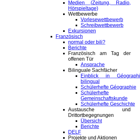
Medien (Zeitung, Radio,
Hörspieltage)
Wettbewerbe
Vorlesewettbewerb
Schreibwettbewerb
Exkursionen
Französisch
normal oder bili?
Berichte
Französisch am Tag der
offenen Tür
Ansprache
Bilinguale Sachfächer
Einblick in Géograph
bilingual
Schülerhefte Géographie
Schülerhefte
Gemeinschaftskunde
Schülerhefte Geschichte
Austausche und
Drittortbegegnungen
Übersicht
Berichte
DELF
Projekte und Aktionen