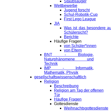
Staubsauger
Wettbewerbe
Jugend forscht
Schul-Robotik-Cup
First Lego League
JIA
Was ist das besondere a
Schülersicht?
Berichte
Häufige Fragen
von Schüler*innen
von Eltern
BNT - Biologie,
Naturphänomene und
Technik
IMP - Informatik,
Mathematik, Physik
gesellschaftswissenschaftlich
Religion
Beschreibung
Religion am Tag der offenen
Tür
Häufige Fragen
Gottesdienste
Weihnachtsgottesdienste