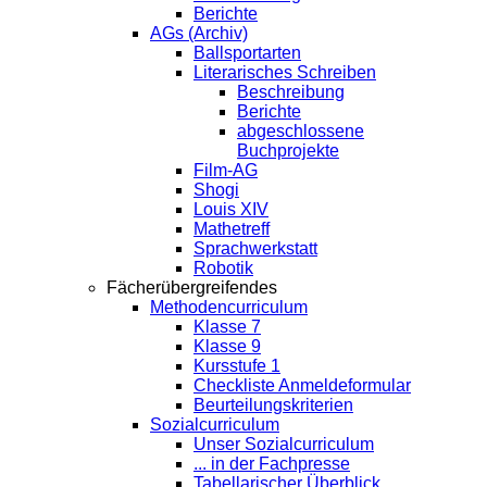
Berichte
AGs (Archiv)
Ballsportarten
Literarisches Schreiben
Beschreibung
Berichte
abgeschlossene
Buchprojekte
Film-AG
Shogi
Louis XIV
Mathetreff
Sprachwerkstatt
Robotik
Fächerübergreifendes
Methodencurriculum
Klasse 7
Klasse 9
Kursstufe 1
Checkliste Anmeldeformular
Beurteilungskriterien
Sozialcurriculum
Unser Sozialcurriculum
... in der Fachpresse
Tabellarischer Überblick