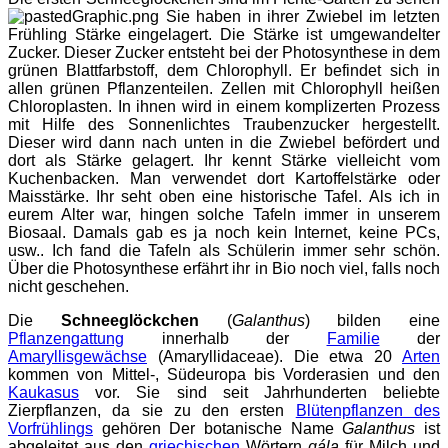
Sie haben in ihrer Zwiebel im letzten
Frühling Stärke eingelagert. Die Stärke ist umgewandelter
Zucker. Dieser Zucker entsteht bei der Photosynthese in dem
grünen Blattfarbstoff, dem Chlorophyll. Er befindet sich in
allen grünen Pflanzenteilen. Zellen mit Chlorophyll heißen
Chloroplasten. In ihnen wird in einem komplizerten Prozess
mit Hilfe des Sonnenlichtes Traubenzucker hergestellt.
Dieser wird dann nach unten in die Zwiebel befördert und
dort als Stärke gelagert. Ihr kennt Stärke vielleicht vom
Kuchenbacken. Man verwendet dort Kartoffelstärke oder
Maisstärke. Ihr seht oben eine historische Tafel. Als ich in
eurem Alter war, hingen solche Tafeln immer in unserem
Biosaal. Damals gab es ja noch kein Internet, keine PCs,
usw.. Ich fand die Tafeln als Schülerin immer sehr schön.
Über die Photosynthese erfährt ihr in Bio noch viel, falls noch
nicht geschehen.
Die
Schneeglöckchen
(
Galanthus
) bilden eine
Pflanzengattung
innerhalb der
Familie
der
Amaryllisgewächse
(Amaryllidaceae). Die etwa 20
Arten
kommen von Mittel-, Südeuropa bis Vorderasien und den
Kaukasus
vor. Sie sind seit Jahrhunderten beliebte
Zierpflanzen, da sie zu den ersten
Blütenpflanzen des
Vorfrühlings
gehören Der botanische Name
Galanthus
ist
abgeleitet aus den
griechischen
Wörtern
gála
für Milch und