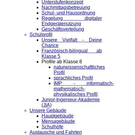
Unterstufenkonzept
Nachmittagsbetreuung
Schul- und Hausordnung
Regelung digitaler
Endgeräte­nutzung
Geschäftsverteilung
Schulprofil
Unsere Vielfalt - Deine
Chance
Französisch-bilingual ab
Klasse 5
Profile ab Klasse 8
naturwissenschaftliches
Profil
sprachliches Profil
IMP - informatisch-
mathematisch-
physikalisches Profil
Junior-Ingenieur-Akademie
(JIA)
Unsere Gebäude
Hauptgebäude
Mensagebäude
Schulhöfe
Austausche und Fahrten