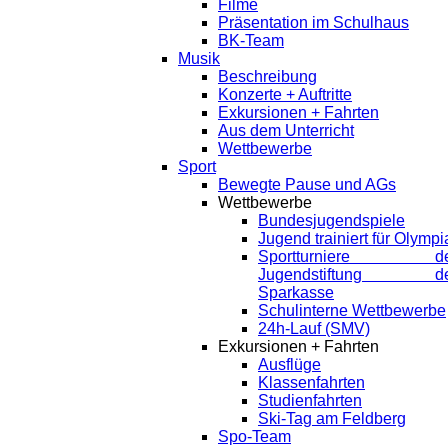
Filme
Präsentation im Schulhaus
BK-Team
Musik
Beschreibung
Konzerte + Auftritte
Exkursionen + Fahrten
Aus dem Unterricht
Wettbewerbe
Sport
Bewegte Pause und AGs
Wettbewerbe
Bundesjugendspiele
Jugend trainiert für Olympi
Sportturniere de
Jugendstiftung de
Sparkasse
Schulinterne Wettbewerbe
24h-Lauf (SMV)
Exkursionen + Fahrten
Ausflüge
Klassenfahrten
Studienfahrten
Ski-Tag am Feldberg
Spo-Team