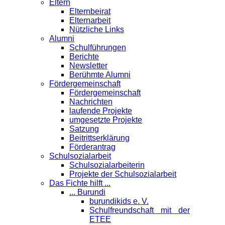
Eltern
Elternbeirat
Elternarbeit
Nützliche Links
Alumni
Schulführungen
Berichte
Newsletter
Berühmte Alumni
Förder­gemeinschaft
Fördergemeinschaft
Nachrichten
laufende Projekte
umgesetzte Projekte
Satzung
Beitrittserklärung
Förderantrag
Schul­sozialarbeit
Schulsozialarbeiterin
Projekte der Schulsozialarbeit
Das Fichte hilft ...
... Burundi
burundikids e. V.
Schulfreundschaft mit der
ETEE