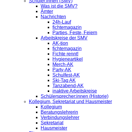
Schüler:innen (SMV)
Was ist die SMV?
Ämter
Nachrichten
24h-Lauf
fichtemagazin
Parties, Feste, Feiern
Arbeitskreise der SMV
AK-tion
fichtemagazin
Fichte rennt!
Hygieneartikel
Merch-AK
Party-AK
Schulfest-AK
Ski-Tag AK
Tanzabend-AK
inaktive Arbeitskreise
Schülersprecher:innen (Historie)
Kollegium, Sekretariat und Hausmeister
Kollegium
Beratungslehrerin
Verbindungslehrer
Sekretariat
Hausmeister