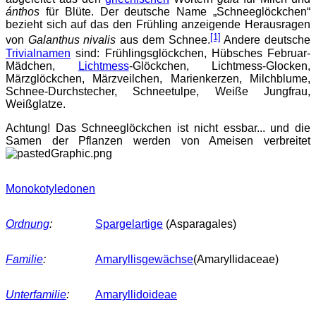
ánthos
für Blüte. Der deutsche Name „Schneeglöckchen“
bezieht sich auf das den Frühling anzeigende Herausragen
[1]
von
Galanthus nivalis
aus dem Schnee.
Andere deutsche
Trivialnamen
sind: Frühlingsglöckchen, Hübsches Februar-
Mädchen,
Lichtmess
-Glöckchen, Lichtmess-Glocken,
Märzglöckchen, Märzveilchen, Marienkerzen, Milchblume,
Schnee-Durchstecher, Schneetulpe, Weiße Jungfrau,
Weißglatze.
Achtung! Das Schneeglöckchen ist nicht essbar... und die
Samen der Pflanzen werden von Ameisen verbreitet
Monokotyledonen
Ordnung
:
Spargelartige
(Asparagales)
Familie
:
Amaryllisgewächse
(Amaryllidaceae)
Unterfamilie
:
Amaryllidoideae