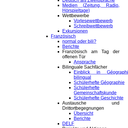
Deutsch als Zweitsprache
Medien (Zeitung, Radio,
Hörspieltage)
Wettbewerbe
Vorlesewettbewerb
Schreibwettbewerb
Exkursionen
Französisch
normal oder bili?
Berichte
Französisch am Tag der
offenen Tür
Ansprache
Bilinguale Sachfächer
Einblick in Géograph
bilingual
Schülerhefte Géographie
Schülerhefte
Gemeinschaftskunde
Schülerhefte Geschichte
Austausche und
Drittortbegegnungen
Übersicht
Berichte
DELF