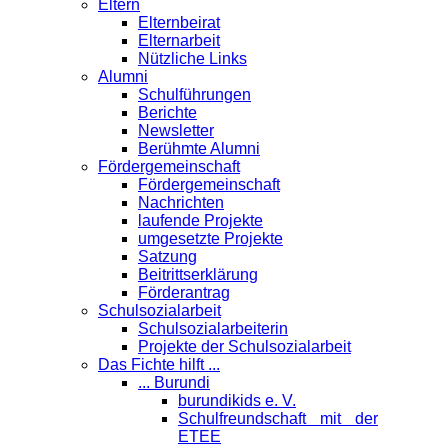
Eltern
Elternbeirat
Elternarbeit
Nützliche Links
Alumni
Schulführungen
Berichte
Newsletter
Berühmte Alumni
Förder­gemeinschaft
Fördergemeinschaft
Nachrichten
laufende Projekte
umgesetzte Projekte
Satzung
Beitrittserklärung
Förderantrag
Schul­sozialarbeit
Schulsozialarbeiterin
Projekte der Schulsozialarbeit
Das Fichte hilft ...
... Burundi
burundikids e. V.
Schulfreundschaft mit der
ETEE