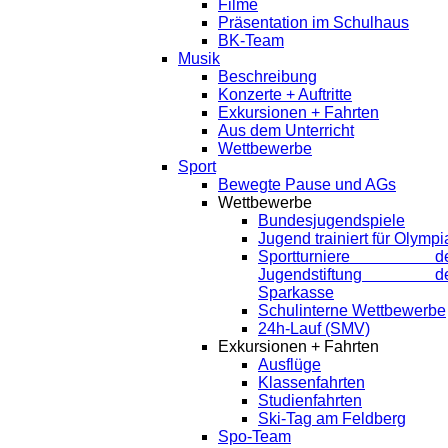
Filme
Präsentation im Schulhaus
BK-Team
Musik
Beschreibung
Konzerte + Auftritte
Exkursionen + Fahrten
Aus dem Unterricht
Wettbewerbe
Sport
Bewegte Pause und AGs
Wettbewerbe
Bundesjugendspiele
Jugend trainiert für Olympi
Sportturniere de
Jugendstiftung de
Sparkasse
Schulinterne Wettbewerbe
24h-Lauf (SMV)
Exkursionen + Fahrten
Ausflüge
Klassenfahrten
Studienfahrten
Ski-Tag am Feldberg
Spo-Team