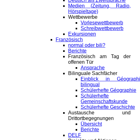
Deutsch als Zweitsprache
Medien (Zeitung, Radio,
Hörspieltage)
Wettbewerbe
Vorlesewettbewerb
Schreibwettbewerb
Exkursionen
Französisch
normal oder bili?
Berichte
Französisch am Tag der
offenen Tür
Ansprache
Bilinguale Sachfächer
Einblick in Géograph
bilingual
Schülerhefte Géographie
Schülerhefte
Gemeinschaftskunde
Schülerhefte Geschichte
Austausche und
Drittortbegegnungen
Übersicht
Berichte
DELF