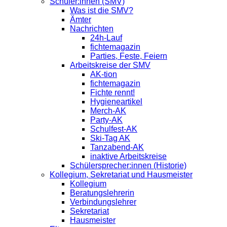
Schüler:innen (SMV)
Was ist die SMV?
Ämter
Nachrichten
24h-Lauf
fichtemagazin
Parties, Feste, Feiern
Arbeitskreise der SMV
AK-tion
fichtemagazin
Fichte rennt!
Hygieneartikel
Merch-AK
Party-AK
Schulfest-AK
Ski-Tag AK
Tanzabend-AK
inaktive Arbeitskreise
Schülersprecher:innen (Historie)
Kollegium, Sekretariat und Hausmeister
Kollegium
Beratungslehrerin
Verbindungslehrer
Sekretariat
Hausmeister