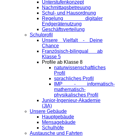
Unterstufenkonzept
Nachmittagsbetreuung
Schul- und Hausordnung
Regelung digitaler
Endgeräte­nutzung
Geschäftsverteilung
Schulprofil
Unsere Vielfalt - Deine
Chance
Französisch-bilingual ab
Klasse 5
Profile ab Klasse 8
naturwissenschaftliches
Profil
sprachliches Profil
IMP - informatisch-
mathematisch-
physikalisches Profil
Junior-Ingenieur-Akademie
(JIA)
Unsere Gebäude
Hauptgebäude
Mensagebäude
Schulhöfe
Austausche und Fahrten