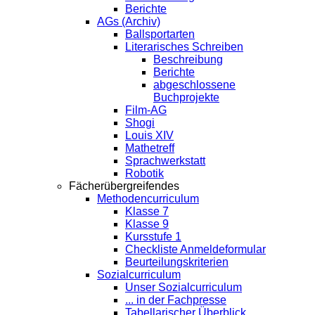
Berichte
AGs (Archiv)
Ballsportarten
Literarisches Schreiben
Beschreibung
Berichte
abgeschlossene
Buchprojekte
Film-AG
Shogi
Louis XIV
Mathetreff
Sprachwerkstatt
Robotik
Fächerübergreifendes
Methodencurriculum
Klasse 7
Klasse 9
Kursstufe 1
Checkliste Anmeldeformular
Beurteilungskriterien
Sozialcurriculum
Unser Sozialcurriculum
... in der Fachpresse
Tabellarischer Überblick