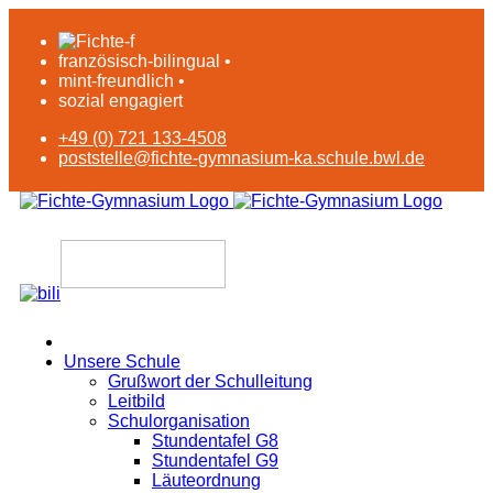
französisch-bilingual •
mint-freundlich •
sozial engagiert
+49 (0) 721 133-4508
poststelle@fichte-gymnasium-ka.schule.bwl.de
Unsere Schule
Grußwort der Schulleitung
Leitbild
Schulorganisation
Stundentafel G8
Stundentafel G9
Läuteordnung