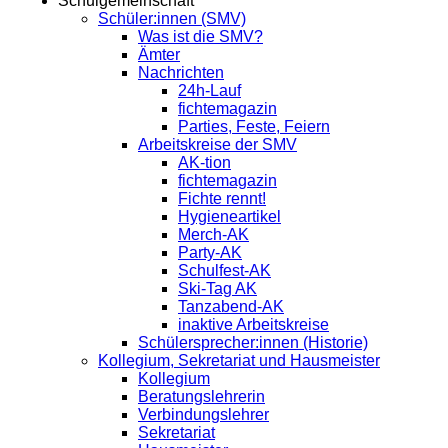
Schulgemeinschaft
Schüler:innen (SMV)
Was ist die SMV?
Ämter
Nachrichten
24h-Lauf
fichtemagazin
Parties, Feste, Feiern
Arbeitskreise der SMV
AK-tion
fichtemagazin
Fichte rennt!
Hygieneartikel
Merch-AK
Party-AK
Schulfest-AK
Ski-Tag AK
Tanzabend-AK
inaktive Arbeitskreise
Schülersprecher:innen (Historie)
Kollegium, Sekretariat und Hausmeister
Kollegium
Beratungslehrerin
Verbindungslehrer
Sekretariat