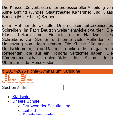
Die Klasse 10c verfasste unter professioneller Anleitung von
Anne Britting (Junges Staatstheater Karlsruhe) und Klaas
Bartsch (Hildesheim) Szenen,
die im Rahmen der aktuellen Unterrichtseinheit „Szenisches
Schreiben“ im Fach Deutsch weiter entwickelt wurden. Die
Klasse bekam einen Einblick in das Handwerk des
Schreibens von Szenen und lernte viele Methoden zur
Umsetzung von Ideen kennen. Die Klasse 10c und die
Deutschlehrerin, Frau Rahman, danken den engagierten
Referenten, die auf ein Honorar verzichtet haben. Die
Fördergemeinschaft unterstützte die Aktion durch
Übernahme der Reisekosten.
© 2017-2026 Fichte-Gymnasium Karlsruhe
Suchen
Type 2 or more characters
Startseite
for results.
Unsere Schule
Grußwort der Schulleitung
Leitbild