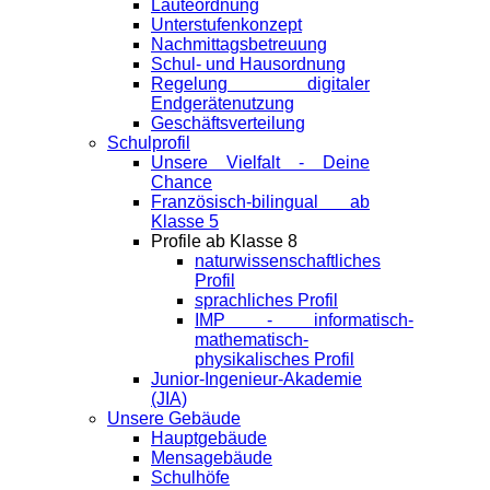
Läuteordnung
Unterstufenkonzept
Nachmittagsbetreuung
Schul- und Hausordnung
Regelung digitaler
Endgeräte­nutzung
Geschäftsverteilung
Schulprofil
Unsere Vielfalt - Deine
Chance
Französisch-bilingual ab
Klasse 5
Profile ab Klasse 8
naturwissenschaftliches
Profil
sprachliches Profil
IMP - informatisch-
mathematisch-
physikalisches Profil
Junior-Ingenieur-Akademie
(JIA)
Unsere Gebäude
Hauptgebäude
Mensagebäude
Schulhöfe