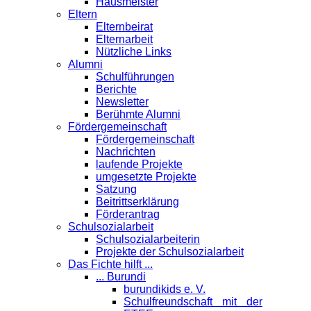
Hausmeister
Eltern
Elternbeirat
Elternarbeit
Nützliche Links
Alumni
Schulführungen
Berichte
Newsletter
Berühmte Alumni
Förder­gemeinschaft
Fördergemeinschaft
Nachrichten
laufende Projekte
umgesetzte Projekte
Satzung
Beitrittserklärung
Förderantrag
Schul­sozialarbeit
Schulsozialarbeiterin
Projekte der Schulsozialarbeit
Das Fichte hilft ...
... Burundi
burundikids e. V.
Schulfreundschaft mit der