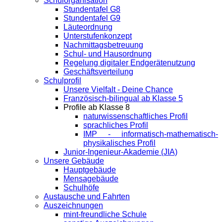
Schulorganisation
Stundentafel G8
Stundentafel G9
Läuteordnung
Unterstufenkonzept
Nachmittagsbetreuung
Schul- und Hausordnung
Regelung digitaler Endgeräte­nutzung
Geschäftsverteilung
Schulprofil
Unsere Vielfalt - Deine Chance
Französisch-bilingual ab Klasse 5
Profile ab Klasse 8
naturwissenschaftliches Profil
sprachliches Profil
IMP - informatisch-mathematisch-
physikalisches Profil
Junior-Ingenieur-Akademie (JIA)
Unsere Gebäude
Hauptgebäude
Mensagebäude
Schulhöfe
Austausche und Fahrten
Auszeichnungen
mint-freundliche Schule