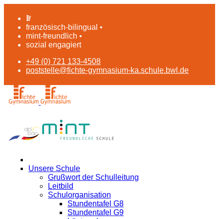
französisch-bilingual •
mint-freundlich •
sozial engagiert
+49 (0) 721 133-4508
poststelle@fichte-gymnasium-ka.schule.bwl.de
Unsere Schule
Grußwort der Schulleitung
Leitbild
Schulorganisation
Stundentafel G8
Stundentafel G9