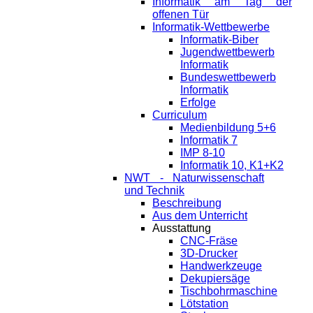
Informatik am Tag der
offenen Tür
Informatik-Wettbewerbe
Informatik-Biber
Jugendwettbewerb
Informatik
Bundeswettbewerb
Informatik
Erfolge
Curriculum
Medienbildung 5+6
Informatik 7
IMP 8-10
Informatik 10, K1+K2
NWT - Naturwissenschaft
und Technik
Beschreibung
Aus dem Unterricht
Ausstattung
CNC-Fräse
3D-Drucker
Handwerkzeuge
Dekupiersäge
Tischbohrmaschine
Lötstation