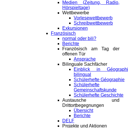
Medien (Zeitung, Radio,
Hörspieltage)
Wettbewerbe
Vorlesewettbewerb
Schreibwettbewerb
Exkursionen
Französisch
normal oder bili?
Berichte
Französisch am Tag der
offenen Tür
Ansprache
Bilinguale Sachfächer
Einblick in Géograph
bilingual
Schülerhefte Géographie
Schülerhefte
Gemeinschaftskunde
Schülerhefte Geschichte
Austausche und
Drittortbegegnungen
Übersicht
Berichte
DELF
Projekte und Aktionen