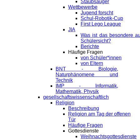
Staubsauger
Wettbewerbe
Jugend forscht
Schul-Robotik-Cup
First Lego League
JIA
Was ist das besondere a
Schülersicht?
Berichte
Häufige Fragen
von Schüler*innen
von Eltern
BNT - Biologie,
Naturphänomene und
Technik
IMP - Informatik,
Mathematik, Physik
gesellschaftswissenschaftlich
Religion
Beschreibung
Religion am Tag der offenen
Tür
Häufige Fragen
Gottesdienste
Weihnachtsgottesdienste