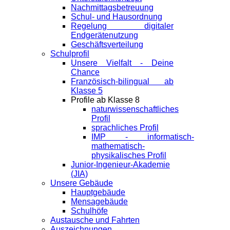
Nachmittagsbetreuung
Schul- und Hausordnung
Regelung digitaler
Endgeräte­nutzung
Geschäftsverteilung
Schulprofil
Unsere Vielfalt - Deine
Chance
Französisch-bilingual ab
Klasse 5
Profile ab Klasse 8
naturwissenschaftliches
Profil
sprachliches Profil
IMP - informatisch-
mathematisch-
physikalisches Profil
Junior-Ingenieur-Akademie
(JIA)
Unsere Gebäude
Hauptgebäude
Mensagebäude
Schulhöfe
Austausche und Fahrten
Auszeichnungen