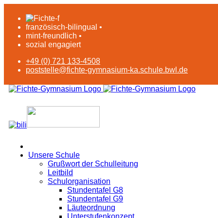
französisch-bilingual •
mint-freundlich •
sozial engagiert
+49 (0) 721 133-4508
poststelle@fichte-gymnasium-ka.schule.bwl.de
Unsere Schule
Grußwort der Schulleitung
Leitbild
Schulorganisation
Stundentafel G8
Stundentafel G9
Läuteordnung
Unterstufenkonzept